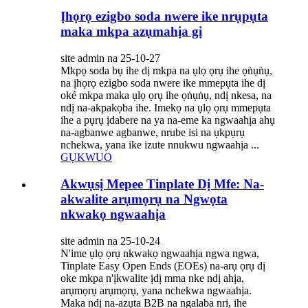
Ịhọrọ ezigbo soda nwere ike nrụpụta
maka mkpa azụmahịa gị
site admin na 25-10-27
Mkpọ soda bụ ihe dị mkpa na ụlọ ọrụ ihe ọṅụṅụ,
na ịhọrọ ezigbo soda nwere ike mmepụta ihe dị
oké mkpa maka ụlọ ọrụ ihe ọṅụṅụ, ndị nkesa, na
ndị na-akpakọba ihe. Imekọ na ụlọ ọrụ mmepụta
ihe a pụrụ ịdabere na ya na-eme ka ngwaahịa ahụ
na-agbanwe agbanwe, nrube isi na ụkpụrụ
nchekwa, yana ike izute nnukwu ngwaahịa ...
GỤKWUO
Akwụsị Mepee Tinplate Dị Mfe: Na-
akwalite arụmọrụ na Ngwọta
nkwakọ ngwaahịa
site admin na 25-10-24
N'ime ụlọ ọrụ nkwakọ ngwaahịa ngwa ngwa,
Tinplate Easy Open Ends (EOEs) na-arụ ọrụ dị
oke mkpa n'ịkwalite ịdị mma nke ndị ahịa,
arụmọrụ arụmọrụ, yana nchekwa ngwaahịa.
Maka ndị na-azụta B2B na ngalaba nri, ihe