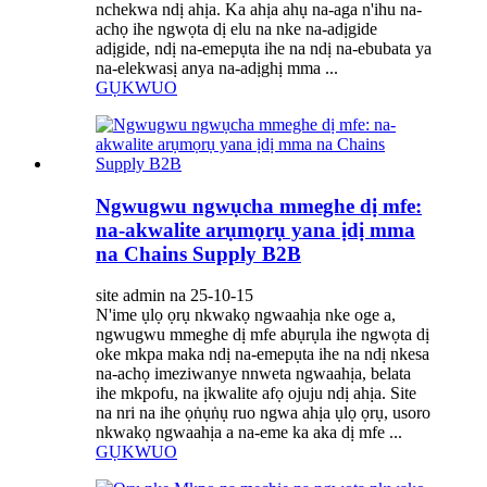
nchekwa ndị ahịa. Ka ahịa ahụ na-aga n'ihu na-
achọ ihe ngwọta dị elu na nke na-adịgide
adịgide, ndị na-emepụta ihe na ndị na-ebubata ya
na-elekwasị anya na-adịghị mma ...
GỤKWUO
Ngwugwu ngwụcha mmeghe dị mfe:
na-akwalite arụmọrụ yana ịdị mma
na Chains Supply B2B
site admin na 25-10-15
N'ime ụlọ ọrụ nkwakọ ngwaahịa nke oge a,
ngwugwu mmeghe dị mfe abụrụla ihe ngwọta dị
oke mkpa maka ndị na-emepụta ihe na ndị nkesa
na-achọ imeziwanye nnweta ngwaahịa, belata
ihe mkpofu, na ịkwalite afọ ojuju ndị ahịa. Site
na nri na ihe ọṅụṅụ ruo ngwa ahịa ụlọ ọrụ, usoro
nkwakọ ngwaahịa a na-eme ka aka dị mfe ...
GỤKWUO