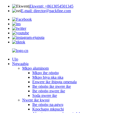
Ekwentị: +8613054501345
E-mail: director@packfine.com
Ụlọ
Ngwaahịa
Mkpọ aluminom
Mkpọ ihe ọṅụṅụ
Mkpọ biya nka nka
Enwere ike ibipụta omenala
Ihe ọṅụṅụ ike nwere ike
Ihe ọṅụṅụ nwere ike
Soda nwere ike
Nwere ike kwụsị
Ihe ọṅụṅụ na-agwụ
Kpochapụ mkpuchi