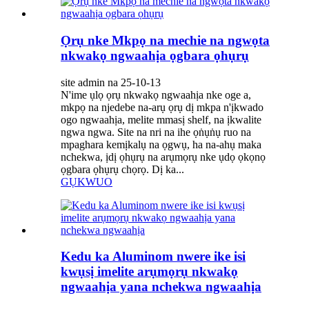
Ọrụ nke Mkpọ na mechie na ngwọta
nkwakọ ngwaahịa ọgbara ọhụrụ
site admin na 25-10-13
N'ime ụlọ ọrụ nkwakọ ngwaahịa nke oge a,
mkpọ na njedebe na-arụ ọrụ dị mkpa n'ịkwado
ogo ngwaahịa, melite mmasị shelf, na ịkwalite
ngwa ngwa. Site na nri na ihe ọṅụṅụ ruo na
mpaghara kemịkalụ na ọgwụ, ha na-ahụ maka
nchekwa, ịdị ọhụrụ na arụmọrụ nke ụdọ ọkọnọ
ọgbara ọhụrụ chọrọ. Dị ka...
GỤKWUO
Kedu ka Aluminom nwere ike isi
kwụsị imelite arụmọrụ nkwakọ
ngwaahịa yana nchekwa ngwaahịa