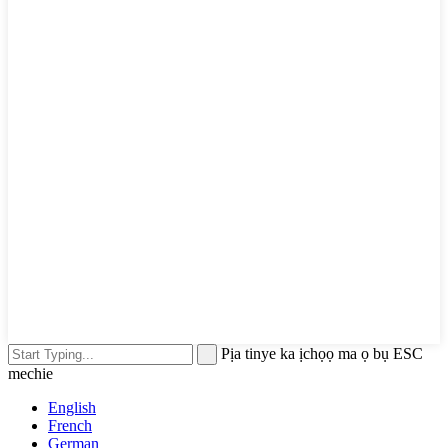
Pịa tinye ka ịchọọ ma ọ bụ ESC
mechie
English
French
German