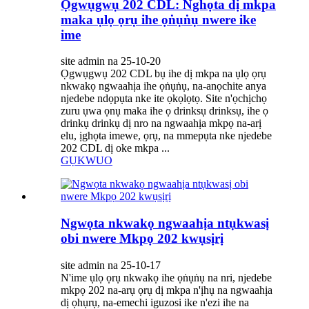
Ọgwụgwụ 202 CDL: Nghọta dị mkpa
maka ụlọ ọrụ ihe ọṅụṅụ nwere ike
ime
site admin na 25-10-20
Ọgwụgwụ 202 CDL bụ ihe dị mkpa na ụlọ ọrụ
nkwakọ ngwaahịa ihe ọṅụṅụ, na-anọchite anya
njedebe ndọpụta nke ite ọkọlọtọ. Site n'ọchịchọ
zuru ụwa ọnụ maka ihe ọ drinksụ drinksụ, ihe ọ
drinkụ drinkụ dị nro na ngwaahịa mkpọ na-arị
elu, ịghọta imewe, ọrụ, na mmepụta nke njedebe
202 CDL dị oke mkpa ...
GỤKWUO
Ngwọta nkwakọ ngwaahịa ntụkwasị
obi nwere Mkpọ 202 kwụsịrị
site admin na 25-10-17
N'ime ụlọ ọrụ nkwakọ ihe ọṅụṅụ na nri, njedebe
mkpọ 202 na-arụ ọrụ dị mkpa n'ịhụ na ngwaahịa
dị ọhụrụ, na-emechi iguzosi ike n'ezi ihe na