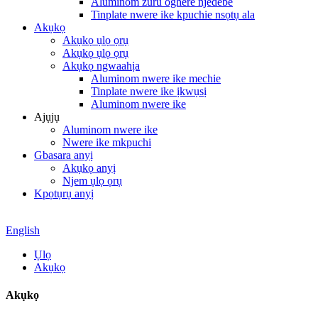
Aluminom zuru oghere njedebe
Tinplate nwere ike kpuchie nsọtụ ala
Akụkọ
Akụkọ ụlọ ọrụ
Akụkọ ụlọ ọrụ
Akụkọ ngwaahịa
Aluminom nwere ike mechie
Tinplate nwere ike ịkwụsị
Aluminom nwere ike
Ajụjụ
Aluminom nwere ike
Nwere ike mkpuchi
Gbasara anyị
Akụkọ anyị
Njem ụlọ ọrụ
Kpọtụrụ anyị
English
Ụlọ
Akụkọ
Akụkọ