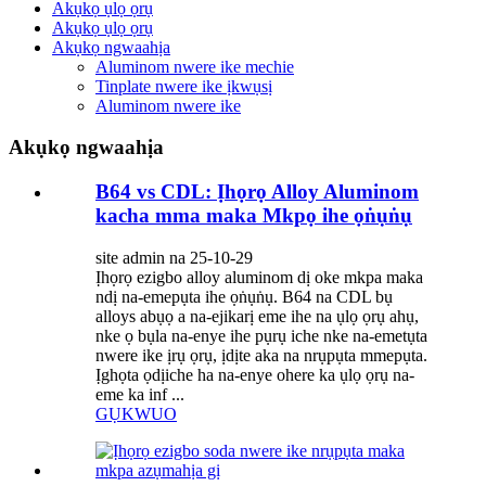
Akụkọ ụlọ ọrụ
Akụkọ ụlọ ọrụ
Akụkọ ngwaahịa
Aluminom nwere ike mechie
Tinplate nwere ike ịkwụsị
Aluminom nwere ike
Akụkọ ngwaahịa
B64 vs CDL: Ịhọrọ Alloy Aluminom
kacha mma maka Mkpọ ihe ọṅụṅụ
site admin na 25-10-29
Ịhọrọ ezigbo alloy aluminom dị oke mkpa maka
ndị na-emepụta ihe ọṅụṅụ. B64 na CDL bụ
alloys abụọ a na-ejikarị eme ihe na ụlọ ọrụ ahụ,
nke ọ bụla na-enye ihe pụrụ iche nke na-emetụta
nwere ike ịrụ ọrụ, ịdịte aka na nrụpụta mmepụta.
Ịghọta ọdịiche ha na-enye ohere ka ụlọ ọrụ na-
eme ka inf ...
GỤKWUO