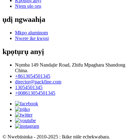
Kpọtụrụ anyị
Njem ụlọ ọrụ
ụdị ngwaahịa
Mkpọ aluminom
Nwere ike kwụsị
kpọtụrụ anyị
Nọmba 149 Nandajie Road, Zhifu Mpaghara Shandong
China.
+8613054501345
director@packfine.com
13054501345
+008613054501345
© Nwebiisinka - 2010-2025 : Ikike niile echekwabara.