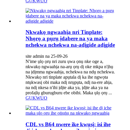
GỤKWUO
Nkwakọ ngwaahịa nri Tinplate:
Nhọrọ a pụrụ ịdabere na ya maka
nchekwa nchekwa na-adịgide adịgide
site admin na 25-09-26
N'ime ụlọ ọrụ nri zuru ụwa ọnụ nke oge a,
nkwakọ ngwaahịa na-arụ ọrụ dị oke mkpa n'ịhụ
na ịdịmma ngwaahịa, nchekwa na ndụ nchekwa.
Nkwakọ nri tinplate apụtala dị ka ihe ngwọta
ntụkwasị obi maka ndị nrụpụta, ndị na-ere ahịa,
na ndị nkesa n'ihi ịdịte aka ya, ịdịte aka ya na
profaịlụ gburugburu ebe obibi. Maka ụlọ ọrụ ...
GỤKWUO
CDL vs B64 nwere ike kwụsị: isi ihe