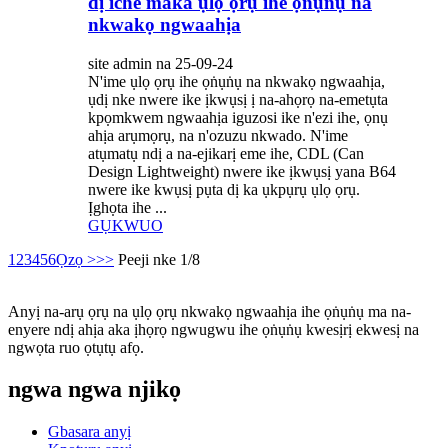
dị iche maka ụlọ ọrụ ihe ọṅụṅụ na
nkwakọ ngwaahịa
site admin na 25-09-24
N'ime ụlọ ọrụ ihe ọṅụṅụ na nkwakọ ngwaahịa,
ụdị nke nwere ike ịkwụsị ị na-ahọrọ na-emetụta
kpọmkwem ngwaahịa iguzosi ike n'ezi ihe, ọnụ
ahịa arụmọrụ, na n'ozuzu nkwado. N'ime
atụmatụ ndị a na-ejikarị eme ihe, CDL (Can
Design Lightweight) nwere ike ịkwụsị yana B64
nwere ike kwụsị pụta dị ka ụkpụrụ ụlọ ọrụ.
Ịghọta ihe ...
GỤKWUO
1
2
3
4
5
6
Ọzọ >
>>
Peeji nke 1/8
Anyị na-arụ ọrụ na ụlọ ọrụ nkwakọ ngwaahịa ihe ọṅụṅụ ma na-
enyere ndị ahịa aka ịhọrọ ngwugwu ihe ọṅụṅụ kwesịrị ekwesị na
ngwọta ruo ọtụtụ afọ.
ngwa ngwa njikọ
Gbasara anyị