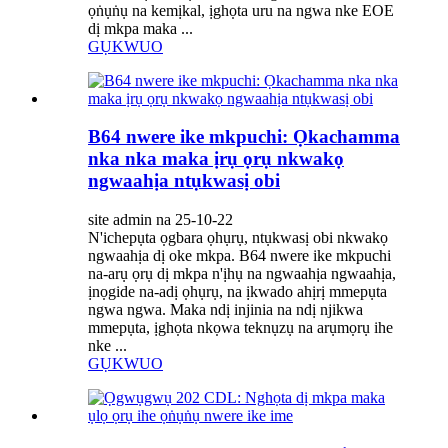
ọṅụṅụ na kemịkal, ịghọta uru na ngwa nke EOE
dị mkpa maka ...
GỤKWUO
B64 nwere ike mkpuchi: Ọkachamma
nka nka maka ịrụ ọrụ nkwakọ
ngwaahịa ntụkwasị obi
site admin na 25-10-22
N'ichepụta ọgbara ọhụrụ, ntụkwasị obi nkwakọ
ngwaahịa dị oke mkpa. B64 nwere ike mkpuchi
na-arụ ọrụ dị mkpa n'ịhụ na ngwaahịa ngwaahịa,
ịnọgide na-adị ọhụrụ, na ịkwado ahịrị mmepụta
ngwa ngwa. Maka ndị injinia na ndị njikwa
mmepụta, ịghọta nkọwa teknụzụ na arụmọrụ ihe
nke ...
GỤKWUO