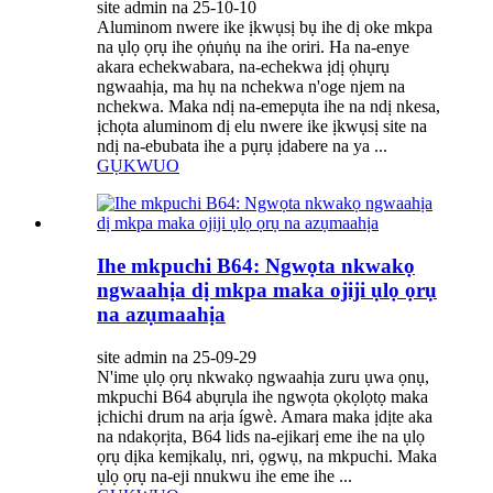
site admin na 25-10-10
Aluminom nwere ike ịkwụsị bụ ihe dị oke mkpa
na ụlọ ọrụ ihe ọṅụṅụ na ihe oriri. Ha na-enye
akara echekwabara, na-echekwa ịdị ọhụrụ
ngwaahịa, ma hụ na nchekwa n'oge njem na
nchekwa. Maka ndị na-emepụta ihe na ndị nkesa,
ịchọta aluminom dị elu nwere ike ịkwụsị site na
ndị na-ebubata ihe a pụrụ ịdabere na ya ...
GỤKWUO
Ihe mkpuchi B64: Ngwọta nkwakọ
ngwaahịa dị mkpa maka ojiji ụlọ ọrụ
na azụmaahịa
site admin na 25-09-29
N'ime ụlọ ọrụ nkwakọ ngwaahịa zuru ụwa ọnụ,
mkpuchi B64 abụrụla ihe ngwọta ọkọlọtọ maka
ịchichi drum na arịa ígwè. Amara maka ịdịte aka
na ndakọrịta, B64 lids na-ejikarị eme ihe na ụlọ
ọrụ dịka kemịkalụ, nri, ọgwụ, na mkpuchi. Maka
ụlọ ọrụ na-eji nnukwu ihe eme ihe ...